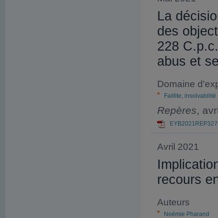
La décisi
des object
228 C.p.c.
abus et se
Domaine d'exp
Faillite, insolvabilité
Repères
, av
EYB2021REP3276
Avril 2021
Implicatio
recours e
Auteurs
Noémie Pharand