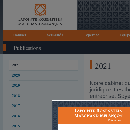
Cabinet
Actualités
Expertise
Équip
Publications
2021
2021
2020
Notre cabinet pu
2019
juridique. Les 
entreprise. Soy
2018
Demeurez à l’aff
2017
Vous pouvez ret
2016
2015