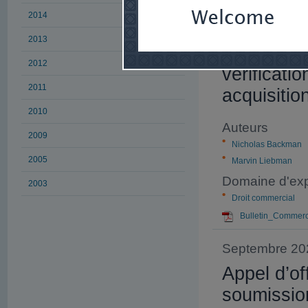
2014
Novembre 20
2013
Une cours
2012
vérificati
2011
acquisitio
2010
Auteurs
2009
Nicholas Backman
2005
Marvin Liebman
Domaine d'exp
2003
Droit commercial
Bulletin_Commerc
Septembre 20
Appel d’of
soumissio