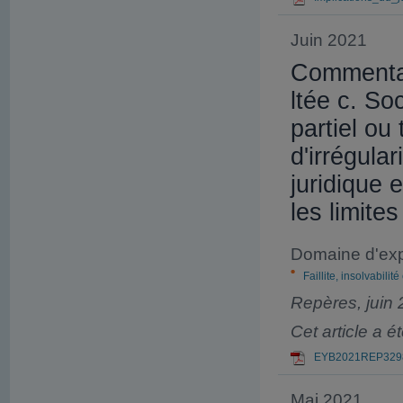
Juin 2021
Commentai
ltée c. So
partiel ou
d'irrégula
juridique 
les limite
Domaine d'exp
Faillite, insolvabilité
Repères, juin
Cet article a 
EYB2021REP3298
Mai 2021