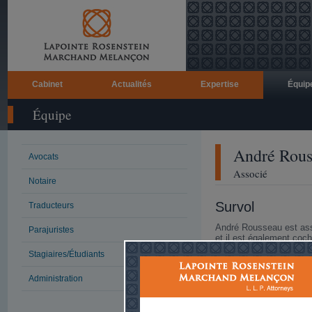
Cabinet
Actualités
Expertise
Équip
Équipe
André
Rous
Avocats
Associé
Notaire
Survol
Traducteurs
André Rousseau est asso
Parajuristes
et il est également coc
Stagiaires/Étudiants
Il pratique en litiges ci
insolvabilité et redresse
construction.
Administration
Il est impliqué dans de g
bancaires. Il agit pour 