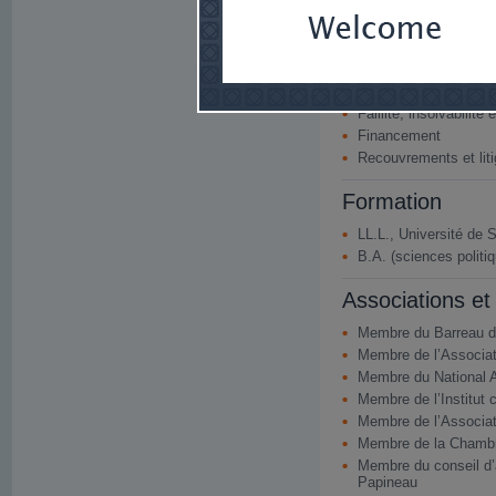
Domaines d'exp
Droit de la constructi
Droit immobilier
Faillite, insolvabilité 
Financement
Recouvrements et lit
Formation
LL.L., Université de 
B.A. (sciences politi
Associations et 
Membre du Barreau 
Membre de l’Associat
Membre du National A
Membre de l’Institut 
Membre de l’Associat
Membre de la Chambr
Membre du conseil d’a
Papineau