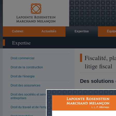
Cabinet
Actualités
Expertise
Équip
Expertise
Fiscalité, pl
Droit commercial
litige fiscal
Droit de la construction
Droit de l'énergie
Des solutions 
Droit des assurances
À titre de cabinet spéci
Droit des sociétés et services aux
clients le succès de le
entreprises
de services fiscaux touc
taxation des sociétés, 
que des particuliers, et 
Droit du travail et de l'emploi