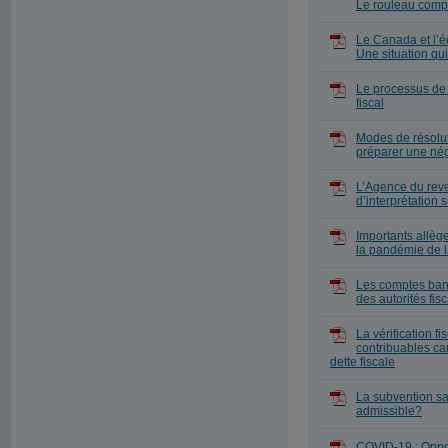
Le rouleau comp
Le Canada et l’é
Une situation q
Le processus de m
fiscal
Modes de résoluti
préparer une nég
L’Agence du rev
d’interprétation 
Importants allèg
la pandémie de 
Les comptes banc
des autorités fis
La vérification 
contribuables can
dette fiscale
La subvention sa
admissible?
COVID-19 : Oppor