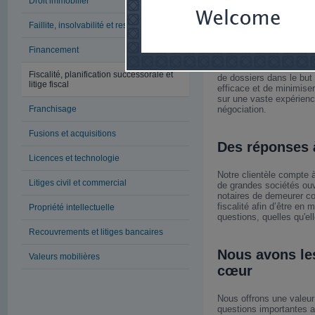
Droit immobilier
Une collabora
Faillite, insolvabilité et restructuration
minimum de r
Financement
Nos fiscalistes travaille
du cabinet. Avec eux, il
Fiscalité, planification successorale et
de dossiers dans le but
litige fiscal
efficace et de minimiser
sur une vaste expérience
Franchisage
négociation.
Fusions et acquisitions
Des réponses à
Licences et technologie
Notre clientèle compte à
Litiges civil et commercial
de grandes sociétés ouv
notaires de demeurer co
fiscalité afin d’être en
Propriété intellectuelle
questions, quelles qu'el
Recouvrements et litiges bancaires
Nous avons les
Valeurs mobilières
cœur
Nous offrons une valeur
questions importantes a