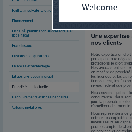
Droit immobilier
moyens novateurs afin de
propriété intellectuelle,
Faillite, insolvabilité et restructuration
commerce, de droits d'a
commerciaux, doit alors 
l'investissement et à ré
Financement
Fiscalité, planification successorale et
Une expertise
litige fiscal
nos clients
Franchisage
Notre expertise en droit 
Fusions et acquisitions
participons aux négocia
protégeons le droit propr
Licences et technologie
Nos avocats ont une ex
en matière de propriété 
les licences et les autr
Litiges civil et commercial
financement, les fusions
niveau fédéral que provi
Propriété intellectuelle
Nous savons qu'il est f
concurrence. Nous somme
Recouvrements et litiges bancaires
joue la propriété intelle
d'améliorer des produits
Valeurs mobilières
Nous représentons de g
entreprises exploitées e
investisseurs en capital
pour le compte de clien
de services et de techno