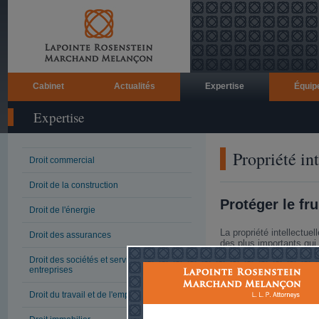
Cabinet
Actualités
Expertise
Équip
Expertise
Propriété int
Droit commercial
Droit de la construction
Protéger le fru
Droit de l'énergie
La propriété intellectue
Droit des assurances
des plus importants qui
l'entreprise, peut servi
Droit des sociétés et services aux
grandit, la propriété int
entreprises
de protéger ses marchés
liens commerciaux stra
Droit du travail et de l'emploi
Les avantages concurrent
collectifs et du dévoue