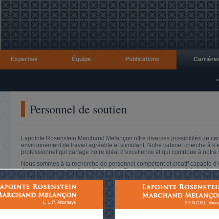
Expertise
Équipe
Publications
Carrière
Personnel de soutien
Lapointe Rosenstein Marchand Melançon offre diverses possibilités de car
environnement de travail agréable et stimulant. Notre cabinet cherche à s
professionnel qui partage notre idéal d’excellence et qui contribue à notre
Nous sommes à la recherche de personnel compétent et créatif capable d
dynamique où règne l’esprit d’équipe. Si vous souhaitez vous joindre à not
curriculum vitae
.
.E.N.C.R.L. - Tous droits réservés