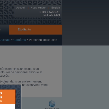
Accueil
|
Nous joindre
|
English
1 800 7 AVOCAT
514 925-6300
s
Étudiants
>
Accueil
>
Carrières
>
Personnel de soutien
rières enrichissantes dans un
’entourer de personnel dévoué et
 succès.
’évoluer dans un environnement
re équipe, faites-nous parvenir votre