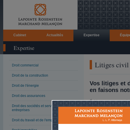
Cabinet
Actualités
Expertise
Équip
Expertise
Litiges civi
Droit commercial
Droit de la construction
Vos litiges et
Droit de l'énergie
en faisons notr
Droit des assurances
Évidemment, aucun chef
litige, mais il faut parfo
Droit des sociétés et services aux
entreprises
civils et commerciaux en
de ce fardeau et leur pe
en sachant que nos prof
Droit du travail et de l'emploi
possible pour régler leur
qui soit. Notre équipe 