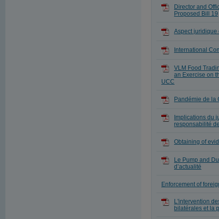
Director and Off
Proposed Bill 19
Aspect juridique 
International Co
VLM Food Trading 
an Exercise on t
UCC
Pandémie de la 
Implications du j
responsabilité d
Obtaining of evi
Le Pump and Dum
d’actualité
Enforcement of forei
L'intervention de
bilatérales et la