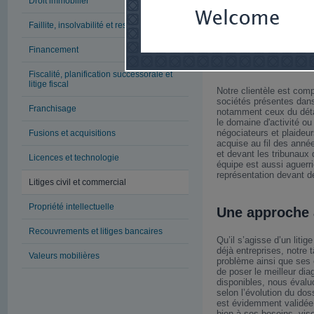
Droit immobilier
l’entrepreneur à bien ce
à ses besoins et à ses 
Faillite, insolvabilité et restructuration
importe le forum où devr
Financement
Nos clients, n
Fiscalité, planification successorale et
litige fiscal
Notre clientèle est co
sociétés présentes dan
Franchisage
notamment ceux du détail
le domaine d'activité ou 
négociateurs et plaideur
Fusions et acquisitions
acquise au fil des anné
et devant les tribunaux 
Licences et technologie
équipe est aussi aguerr
représentation devant d
Litiges civil et commercial
Propriété intellectuelle
Une approche a
Recouvrements et litiges bancaires
Qu’il s’agisse d’un liti
déjà entreprises, notre 
Valeurs mobilières
problème ainsi que ses 
de poser le meilleur dia
disponibles, nous évalu
selon l’évolution du doss
est évidemment validée a
bien à ses besoins, vise 