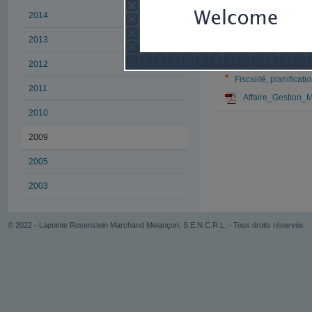
2014
Auteur
2013
Jean-François Dora
Domaine d'exp
2012
Fiscalité, planificati
2011
Affaire_Gestion_
2010
2009
2005
2003
© 2022 - Lapointe Rosenstein Marchand Melançon, S.E.N.C.R.L. - Tous droits réservés