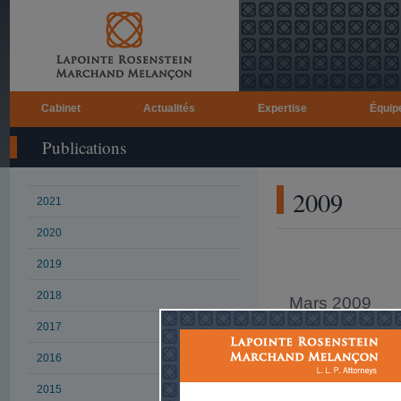
Cabinet
Actualités
Expertise
Équip
Publications
2009
2021
2020
2019
2018
Mars 2009
2017
L'affaire 
fiscales d
2016
profession
2015