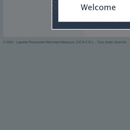
© 2022 - Lapointe Rosenstein Marchand Melançon, S.E.N.C.R.L. - Tous droits réservés