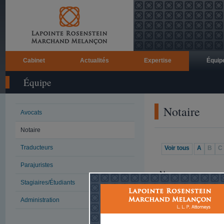
Cabinet
Actualités
Expertise
Équip
Équipe
Notaire
Avocats
Notaire
Traducteurs
Voir tous
A
B
C
Parajuristes
Nom
Stagiaires/Étudiants
Afram, Cindy
Administration
Kyva, Anastasia