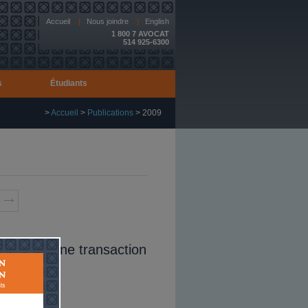
Accueil
|
Nous joindre
|
English
1 800 7 AVOCAT
514 925-6300
s
Étudiants
>
Accueil
>
Publications
>
2009
iscales d'une transaction
iciens