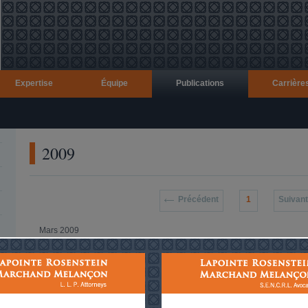
Expertise
Équipe
Publications
Carrière
2009
Précédent
1
Suivant
Mars 2009
L'affaire Gestion Maskimo : les incidences f
et la responsabilité professionnelle des prat
Auteur
Jean-François Dorais