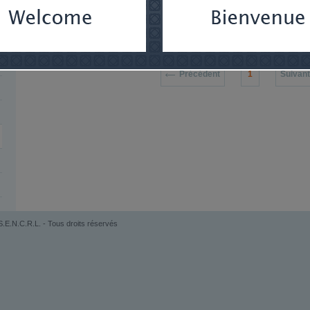
Domaine d'expertise
Fiscalité, planification successorale et litige fiscal
Affaire_Gestion_Maskimo.PDF
Précédent
1
Suivant
.E.N.C.R.L. - Tous droits réservés