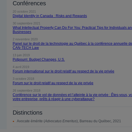
Conférences
20 octobre 2021
Digital Identity in Canada : Risks and Rewards
30 septembre 2021
What Intellectual Property Can Do For You: Practical Tips for Individuals a
Businesses
2 novembre 2020
Panel sur le droit de la technologie au Québec à la conférence annuelle d
CAN-TECH Law
13 juin 2019
Potpourri: Budget Changes, U.S.
4 avril 2019
Forum international sur le droit relatif au respect de la vie privée
3 octobre 2018
Forum sur le droit relatif au respect de la vie privée
26 septembre 2018
Conférence sur le vol de données et l’atteinte à la vie privée : Êtes-vous, v
votre entreprise, prêts à réagir à une cyberattaque?
Distinctions
Avocate émérite (
Advocatus Emeritus
), Barreau du Québec, 2021