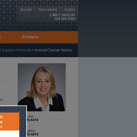
Accueil
|
Nous joindre
|
English
1 800 7 AVOCAT
514 925-6300
s
Étudiants
>
Équipe
>
Avocats
>
Avocat Cleman Nancy
le.
e et
Téléphone
514 925-6374
eils
Télécopieur
nts
514 925-5074