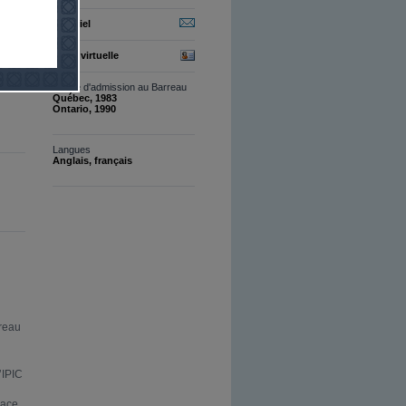
Courriel
VCard
Carte virtuelle
Année d'admission au Barreau
Québec, 1983
Ontario, 1990
Langues
Anglais, français
rreau
’IPIC
lace