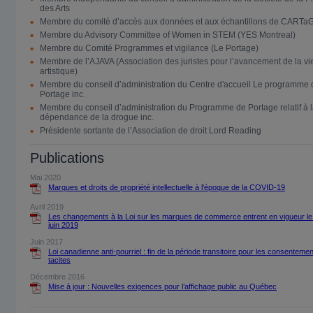
des Arts
Membre du comité d’accès aux données et aux échantillons de CART
Membre du Advisory Committee of Women in STEM (YES Montreal)
Membre du Comité Programmes et vigilance (Le Portage)
Membre de l’AJAVA (Association des juristes pour l’avancement de la vi
artistique)
Membre du conseil d’administration du Centre d'accueil Le programme 
Portage inc.
Membre du conseil d’administration du Programme de Portage relatif à 
dépendance de la drogue inc.
Présidente sortante de l’Association de droit Lord Reading
Publications
Mai 2020
Marques et droits de propriété intellectuelle à l'époque de la COVID-19
Avril 2019
Les changements à la Loi sur les marques de commerce entrent en vigueur le
juin 2019
Juin 2017
Loi canadienne anti-pourriel : fin de la période transitoire pour les consenteme
tacites
Décembre 2016
Mise à jour : Nouvelles exigences pour l’affichage public au Québec