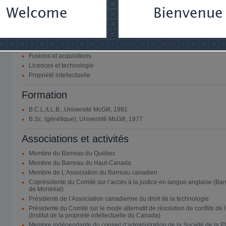
sujets.
Domaines d'expertise
Droit commercial
Droit des sociétés et services aux entreprises
Fusions et acquisitions
Licences et technologie
Propriété intellectuelle
Formation
B.C.L./LL.B., Université McGill, 1981
B.Sc. (génétique), Université McGill, 1977
Associations et activités
Membre du Barreau du Québec
Membre du Barreau du Haut-Canada
Membre de L’Association du Barreau canadien
Coprésidente du Comité sur l’accès à la justice en langue anglaise (Ba
de Montréal)
Présidente de l’Association canadienne du droit de la technologie
Présidente du Comité sur le mode alternatif de résolution de conflits de l
(Institut de la propriété intellectuelle du Canada)
Membre indépendante du conseil d’administration de la Société de la P