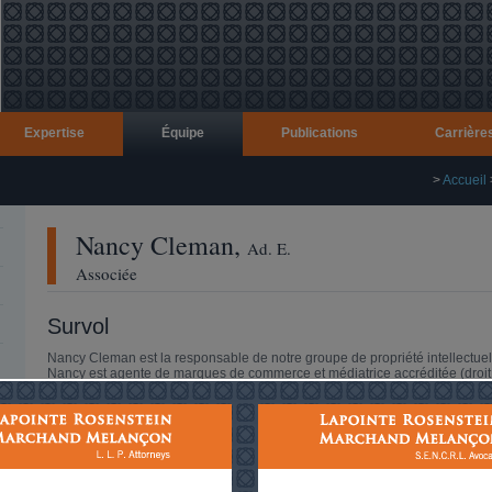
Expertise
Équipe
Publications
Carrière
>
Accueil
Nancy
Cleman
,
Ad. E.
Associée
Survol
Nancy Cleman est la responsable de notre groupe de propriété intellectuel
Nancy est agente de marques de commerce et médiatrice accréditée (droit
commercial). Elle possède une vaste expérience nationale et international
fournit des conseils juridiques à une clientèle commerciale diversifiée,
principalement en matière de propriété intellectuelle et de droit des
technologies de l’information.
Nancy joue un rôle actif au sein de sa collectivité et siège à plusieurs cons
et comités. En outre, elle donne régulièrement des conférences sur différe