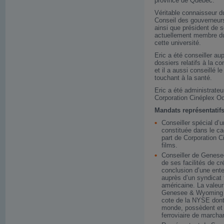
province de Québec.
Véritable connaisseur d
Conseil des gouverneurs
ainsi que président de 
actuellement membre du
cette université.
Eric a été conseiller a
dossiers relatifs à la c
et il a aussi conseillé
touchant à la santé.
Eric a été administrat
Corporation Cinéplex O
Mandats représentatif
Conseiller spécial d’u
constituée dans le c
part de Corporation C
films.
Conseiller de Genese
de ses facilités de c
conclusion d’une ente
auprès d’un syndicat 
américaine. La valeur
Genesee & Wyoming Inc
cote de la NYSE dont l
monde, possèdent et 
ferroviaire de marcha