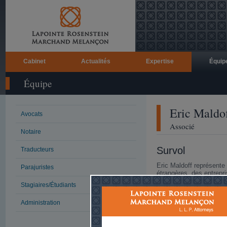
Cabinet
Actualités
Expertise
Équip
Équipe
Eric
Maldof
Avocats
Associé
Notaire
Survol
Traducteurs
Eric Maldoff représente
Parajuristes
étrangères, des entrepr
bourse, dans une vaste
Stagiaires/Étudiants
rapportant au droit com
le transport, l’industrie
Administration
communications, le diver
dispose d’une grande ex
nouvelles entreprises e
acquisitions, les coent