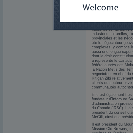
d’investissement..
Eric a acquis une vast
autorités publiques, et i
stratégiques et sa capac
privé. Eric représente d
public de domaines tels 
industries culturelles, l
provinciales et les nég
été le négociateur gouv
complexes, y compris le
aussi une longue expérie
dont le droit constitutio
a représenté le Canada 
fédéral auprès des Moh
la Nation Métis des Terri
négociateur en chef du
Kitigan Zibi relativemen
clients du secteur priv
communautés autochto
Eric est également très 
fondateur d’Inforoute Sa
d’administration proviso
du Canada (IRSC). Il a é
président du conseil d’a
McGill, ainsi que présid
Il est président du Moun
Mission Old Brewery, le