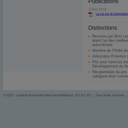
Publications
Juillet 2018
La Loi sur la transpare
Distinctions
Reconnu par
Best La
étant l’un des meille
autochtones
Membre de l'Ordre d
Advocatus Emeritus
(
Prix pour services in
Développement du N
Récipiendaire du prix
catégorie droit comme
© 2022 - Lapointe Rosenstein Marchand Melançon, S.E.N.C.R.L. - Tous droits réservés