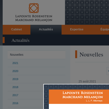
Cabinet
Actualités
Expertise
Équip
Actualités
Nouvelles
Nouvelles
2021
2020
2019
25 août 2021
2018
Un troisième manda
langue anglaise du
2017
En lire plus ...
2016
5 août 2021