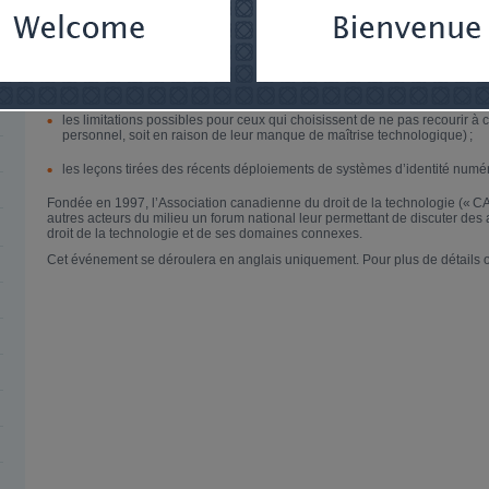
ce qu’est l’identité numérique et son fonctionnement ;
l’utilisation potentielle des passeports vaccinaux lors de voyages ;
les risques concernant la vie privée et la violation potentielle des droits 
de technologies d’identification numérique ;
les limitations possibles pour ceux qui choisissent de ne pas recourir à 
personnel, soit en raison de leur manque de maîtrise technologique) ;
les leçons tirées des récents déploiements de systèmes d’identité num
Fondée en 1997, l’Association canadienne du droit de la technologie (« CA
autres acteurs du milieu un forum national leur permettant de discuter de
droit de la technologie et de ses domaines connexes.
Cet événement se déroulera en anglais uniquement. Pour plus de détails o