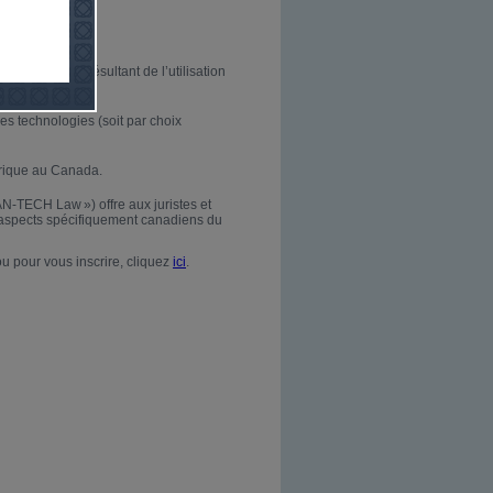
de la personne résultant de l’utilisation
ces technologies (soit par choix
érique au Canada.
N-TECH Law ») offre aux juristes et
s aspects spécifiquement canadiens du
u pour vous inscrire, cliquez
ici
.