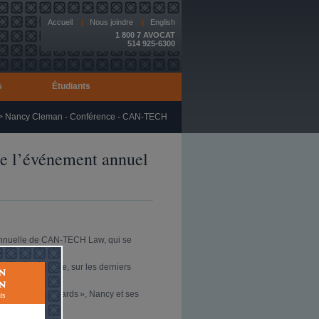
Accueil
|
Nous joindre
|
English
1 800 7 AVOCAT
514 925-6300
s
Étudiants
>
Nancy Cleman - Conférence - CAN-TECH
de l’événement annuel
 annuelle de CAN-TECH Law, qui se
le de l’industrie, sur les derniers
ger.
a : Risks and Rewards », Nancy et ses