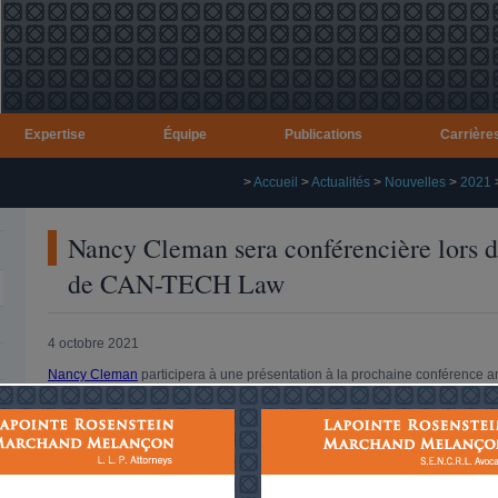
Expertise
Équipe
Publications
Carrière
>
Accueil
>
Actualités
>
Nouvelles
>
2021
Nancy Cleman sera conférencière lors 
de CAN-TECH Law
4 octobre 2021
Nancy Cleman
participera à une présentation à la prochaine conférence
déroulera en ligne les 20 et 21 octobre 2021.
Cet événement permettra aux participants d’être informés, par des chefs de fi
développements majeurs du droit de la technologie au Canada et à l'étran
Le 20 octobre, au cours d’une séance intitulée « Digital Identity in Canad
collègues juristes discuteront de questions d’actualité entourant :