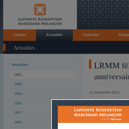
Cabinet
Actualités
Expertise
Équip
Actualités
LRMM féli
Nouvelles
anniversa
2021
2020
15 septembre 2021
2019
C’est avec enth
2018
de
Gerald Stotl
2017
Avocat pratiquan
2016
Gerald a vite fa