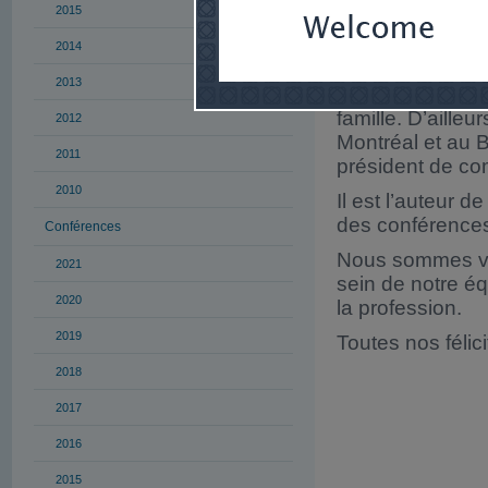
stratège et de 
2015
d’importance lu
2014
l’international,
2013
Gerald a contrib
famille. D’aille
2012
Montréal et au 
2011
président de co
2010
Il est l’auteur d
des conférence
Conférences
Nous sommes vra
2021
sein de notre éq
2020
la profession.
2019
Toutes nos félici
2018
2017
2016
2015